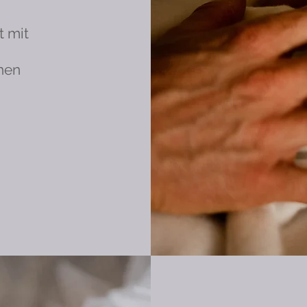
t mit
chen